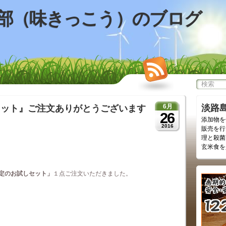
部（味きっこう）のブログ
6月
淡路
セット』ご注文ありがとうございます
26
添加物を
2016
販売を行
理と殺菌
玄米食を
定のお試しセット
」
１点ご注文いただきました。