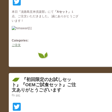
Twitter
本日『淡路島玄米倶楽部』にて
「Aセット
」
１
点、ご注文いただきました。 誠にありがとうござ
います！
Categories:
ご注文
『初回限定のお試しセッ
ト』『OEMご試食セット』ご注
文ありがとうございます
By
agc
Twitter