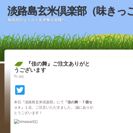
淡路島玄米倶楽部（味きっ
無添加のレトルト玄米食を皆様へ
『佳の舞』ご注文ありがと
うございます
By
agc
Twitter
本日『淡路島玄米倶楽部』にて
「佳の舞・７個セ
ット
」
１点、ご注文いただきました。 誠にありが
とうございます！