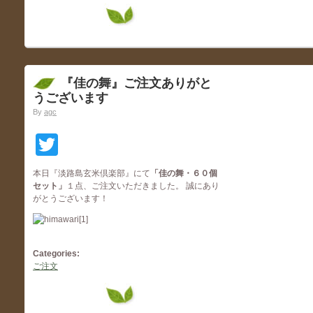
『佳の舞』ご注文ありがと
うございます
By
agc
Twitter
本日『淡路島玄米倶楽部』にて
「佳の舞・６０個
セット
」
１点、ご注文いただきました。 誠にあり
がとうございます！
Categories:
ご注文