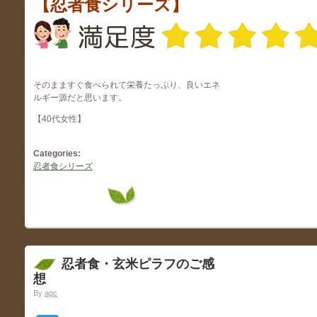
【忍者食シリーズ】
そのまますぐ食べられて栄養たっぷり、良いエネ
ルギー源だと思います。
【40代女性】
Categories:
忍者食シリーズ
忍者食・玄米ピラフのご感
想
By
agc