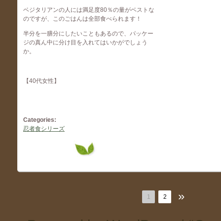
ベジタリアンの人には満足度80％の量がベストな
のですが、このごはんは全部食べられます！
半分を一膳分にしたいこともあるので、パッケー
ジの真ん中に分け目を入れてはいかがでしょう
か。
【40代女性】
Categories:
忍者食シリーズ
»
1
2