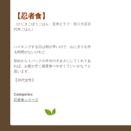
【忍者食】
（ひじきごぼうごはん・玄米ピラフ・煎り大豆古
代米ごはん）
ハイキングする日は朝が早いので、おにぎりを作
る時間がないけれど、
初めから１パックの半分の大きさにしてくれてあ
れば、お腹が空く都度食べやすくていいかな？と
思います。
【30代女性】
Categories:
忍者食シリーズ