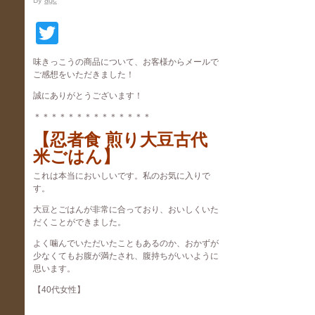
By
agc
Twitter
味きっこうの商品について、お客様からメールで
ご感想をいただきました！
誠にありがとうございます！
＊＊＊＊＊＊＊＊＊＊＊＊＊＊
【忍者食 煎り大豆古代
米ごはん】
これは本当においしいです。私のお気に入りで
す。
大豆とごはんが非常に合っており、おいしくいた
だくことができました。
よく噛んでいただいたこともあるのか、おかずが
少なくてもお腹が満たされ、腹持ちがいいように
思います。
【40代女性】