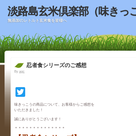
淡路島玄米倶楽部（味きっ
無添加のレトルト玄米食を皆様へ
忍者食シリーズのご感想
By
agc
Twitter
味きっこうの商品について、お客様からご感想を
いただきました！
誠にありがとうございます！
＊＊＊＊＊＊＊＊＊＊＊＊＊＊