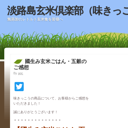
淡路島玄米倶楽部（味きっ
無添加のレトルト玄米食を皆様へ
國生み玄米ごはん・五穀の
ご感想
By
agc
Twitter
味きっこうの商品について、お客様からご感想を
いただきました！
誠にありがとうございます！
＊＊＊＊＊＊＊＊＊＊＊＊＊＊