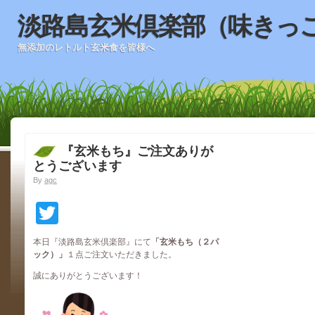
淡路島玄米倶楽部（味きっ
無添加のレトルト玄米食を皆様へ
『玄米もち』ご注文ありが
とうございます
By
agc
Twitter
本日『淡路島玄米倶楽部』にて
「玄米もち（２パ
ック）」
１点ご注文いただきました。
誠にありがとうございます！