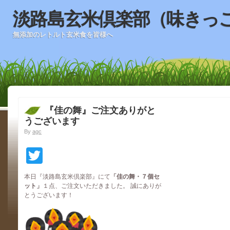
淡路島玄米倶楽部（味きっ
無添加のレトルト玄米食を皆様へ
『佳の舞』ご注文ありがと
うございます
By
agc
Twitter
本日『淡路島玄米倶楽部』にて
「佳の舞・７個セ
ット
」
１点、ご注文いただきました。 誠にありが
とうございます！