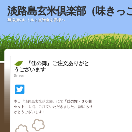
淡路島玄米倶楽部（味きっ
無添加のレトルト玄米食を皆様へ
『佳の舞』ご注文ありがと
うございます
By
agc
Twitter
本日『淡路島玄米倶楽部』にて
「佳の舞・３０
個
セット」
１点、ご注文いただきました。 誠にあり
がとうございます！