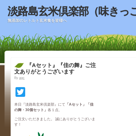
淡路島玄米倶楽部（味きっ
無添加のレトルト玄米食を皆様へ
『Aセット』『佳の舞』ご注
文ありがとうございます
By
agc
Twitter
本日『淡路島玄米倶楽部』にて
「Aセット」「佳
の舞・30個セット」
各１点、
ご注文いただきました。 誠にありがとうございま
す！