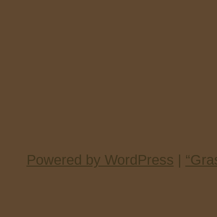
Powered by WordPress
|
“Gra