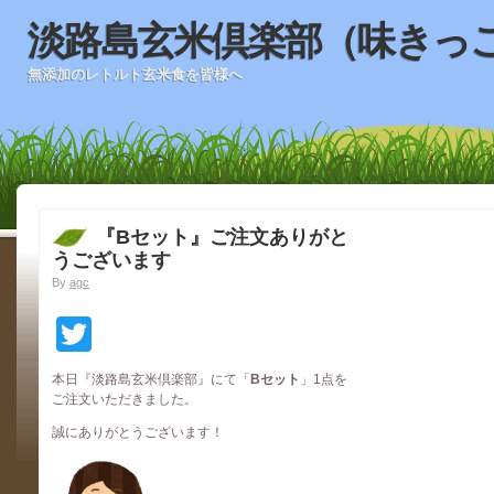
淡路島玄米倶楽部（味きっ
無添加のレトルト玄米食を皆様へ
『Bセット』ご注文ありがと
うございます
By
agc
Twitter
本日『淡路島玄米倶楽部』にて「
Bセット
」1点を
ご注文いただきました。
誠にありがとうございます！